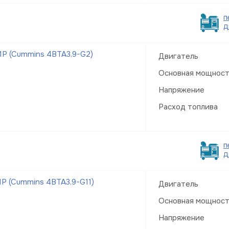
п
д
Р (Cummins 4BTA3,9-G2)
Двигатель
Основная мощнос
Напряжение
Расход топлива
п
д
Р (Cummins 4BTA3,9-G11)
Двигатель
Основная мощнос
Напряжение