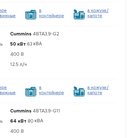
ере
в
в кожухе/
вижные
контейнере
капоте
Cummins
4BTA3,9-G2
ть
50 кВт
63
400 В
12,5 л/ч
ере
в
в кожухе/
вижные
контейнере
капоте
Cummins
4BTA3,9-G11
ть
64 кВт
80
400 В