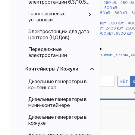
электростанции 6,3/10,5
кВт
,
220 кВт
,
240 кВт
,
250 кВт
,
256 кВт
,
260 кВт
,
280 кВт
кВ
кВт
,
360 кВт
,
400 кВт
,
450 кВт
,
480 кВт
,
500 кВт
от 520 до 1000 кВт:
520 кВт
,
540 кВт
,
550 кВт
,
560 кВт
,
6
Газопоршневые
,
900 кВт
,
1000 кВт
установки
более 1000 кВт:
1100 кВт
,
1120 кВт
,
1200 кВт
,
1320 кВт
,
1400
,
1640 кВт
,
1800 кВт
,
2000 кВт
,
2200 кВт
,
2400 кВт
,
2500
Электростанции для дата-
кВт
,
4000 кВт
,
4500 кВт
,
5000 кВт
,
6000 кВт
,
6500 кВт
центров (ЦОДов)
10000 кВт
Быстрый подбор по двигателю:
Передвижные
электростанции
Doosan
,
Cummins
,
Baudouin
,
Deutz
,
Mitsubishi
,
Scania
,
Я
Yuchai
,
Weichai
Контейнеры / Кожухи
Номинальная мощность, кВА
Дизельные генераторы в
контейнере
25
3
Дизельные генераторы в
мини-контейнере
Дизельные генераторы в
кожухе
Блочно-модульные здания