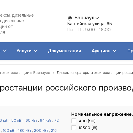
ексы, дизельные
Барнаул
и дизельные
Балтийская улица, 65
ции от
Пн. - Пт. 9:00 - 18:00
еля
я
Услуги
Документация
Аукцион
Пр
и электростанции в Барнауле
Дизель генераторы и электростанции росс
тростанции российского произво
Номинальное напряжение,
0 кВт
,
50 кВт
,
60 кВт
,
64 кВт
,
72
400 (
90
)
10500 (
18
)
т
,
160 кВт
,
180 кВт
,
200 кВт
,
216