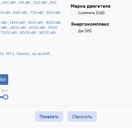
,
300 кВт
,
315 кВт
,
320 кВт
,
350
Марка двигателя
00 кВт
,
640 кВт
,
720 кВт
,
800 кВт
Cummins (
126
)
 кВт
,
1450 кВт
,
1500 кВт
,
1600 кВт
Энергокомплекс
 кВт
,
2600 кВт
,
3000 кВт
,
3500
Да (
35
)
,
7000 кВт
,
8000 кВт
,
9000 кВт
,
МЗ
,
MTU
,
Perkins
,
пр-во КНР
,
 350
Сбросить