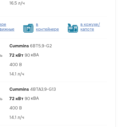
16,5 л/ч
ере
в
в кожухе/
вижные
контейнере
капоте
Cummins
6BT5,9-G2
ть
72 кВт
90
400 В
14,1 л/ч
Cummins
4BTA3,9-G13
ть
72 кВт
90
400 В
14,1 л/ч