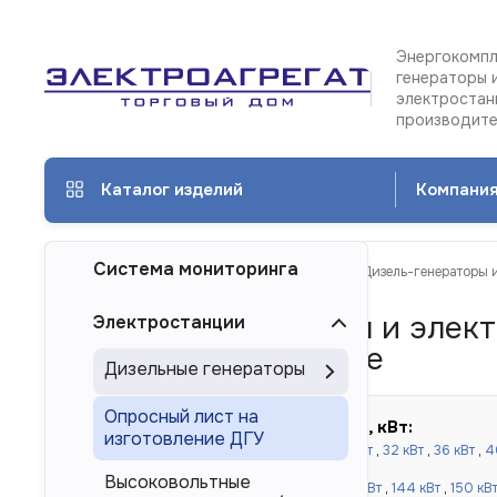
Энергокомпл
генераторы 
электростан
производит
Каталог изделий
Компани
Система мониторинга
ТД Электроагрегат
Каталог изделий
Дизель-генераторы 
Дизель генераторы и элек
Электростанции
Cummins в Барнауле
Дизельные генераторы
Опросный лист на
Быстрый подбор по мощности, кВт:
изготовление ДГУ
до 100 кВт:
16 кВт
,
20 кВт
,
24 кВт
,
30 кВт
,
32 кВт
,
36 кВт
,
4
кВт
,
80 кВт
,
90 кВт
,
100 кВт
Высоковольтные
от 120 до 500 кВт:
110 кВт
,
120 кВт
,
130 кВт
,
144 кВт
,
150 кВ