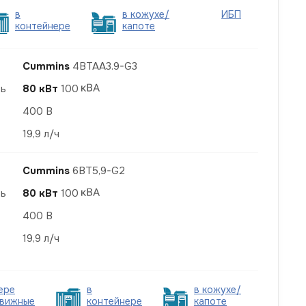
в
в кожухе/
ИБП
контейнере
капоте
Cummins
4BTAA3.9-G3
ть
80 кВт
100
400 В
19,9 л/ч
Cummins
6BT5,9-G2
ть
80 кВт
100
400 В
19,9 л/ч
ере
в
в кожухе/
вижные
контейнере
капоте