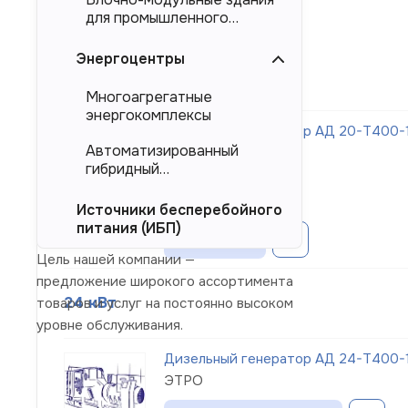
для промышленного
Сортировка:
Основная мощность
тяжеловесного
оборудования (БМЗ)
Энергоцентры
20 кВт
Многоагрегатные
энергокомплексы
Дизельный генератор АД 20-Т400-1
Автоматизированный
ЭТРО
гибридный
Цена:
энергокомплекс (АГЭК)
от 717 000
руб.
Источники бесперебойного
питания (ИБП)
Заказать
Цель нашей компании —
предложение широкого ассортимента
24 кВт
товаров и услуг на постоянно высоком
уровне обслуживания.
Дизельный генератор АД 24-Т400-1
ЭТРО