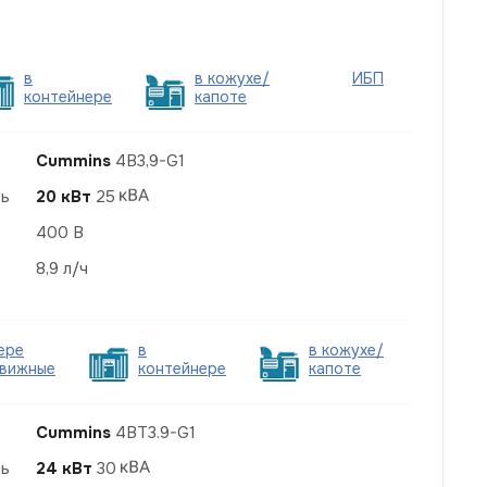
в
в кожухе/
ИБП
контейнере
капоте
Cummins
4B3,9-G1
ть
20 кВт
25
400 В
8,9 л/ч
ере
в
в кожухе/
вижные
контейнере
капоте
Cummins
4BT3.9-G1
ть
24 кВт
30