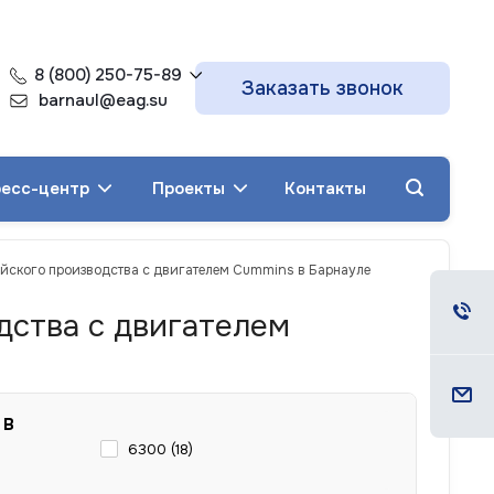
8 (800) 250-75-89
Заказать звонок
barnaul@eag.su
есс-центр
Проекты
Контакты
ийского производства с двигателем Cummins в Барнауле
дства с двигателем
 В
6300 (
18
)