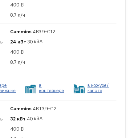
400 В
8,7 л/ч
Cummins
4B3.9-G12
ть
24 кВт
30
400 В
8,7 л/ч
ере
в
в кожухе/
вижные
контейнере
капоте
Cummins
4BT3,9-G2
ть
32 кВт
40
400 В