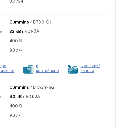
8,9 л/ч
Cummins
4BT3.9-G1
ть
32 кВт
40
400 В
9,3 л/ч
ере
в
в кожухе/
вижные
контейнере
капоте
Cummins
4BTA3,9-G2
ть
40 кВт
50
400 В
9,3 л/ч