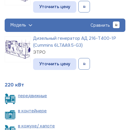
Уточнить цену
Модель
Сравнить
Дизельный генератор АД 216-Т400-1Р
(Cummins 6LTAA9.5-G3)
ЭТРО
Уточнить цену
220 кВт
пере
движные
в
контейнере
в кожухе/
капоте