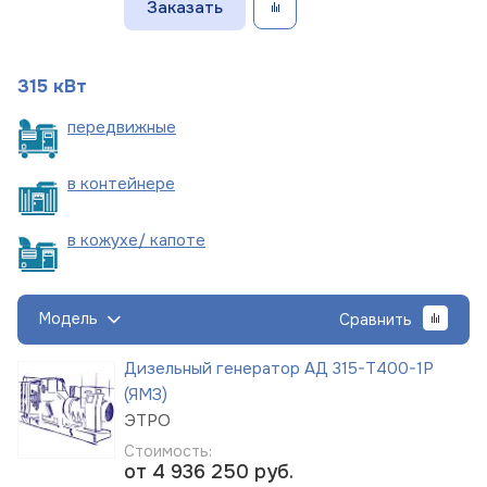
Заказать
315 кВт
пере
движные
в
контейнере
в кожухе/
капоте
Модель
Сравнить
Дизельный генератор АД 315-Т400-1Р
(ЯМЗ)
ЭТРО
Стоимость:
от 4 936 250
руб.