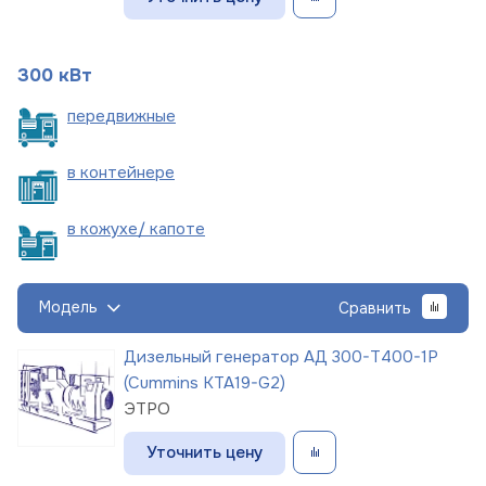
300 кВт
пере
движные
в
контейнере
в кожухе/
капоте
Модель
Сравнить
Дизельный генератор АД 300-Т400-1Р
(Cummins KTA19-G2)
ЭТРО
Уточнить цену