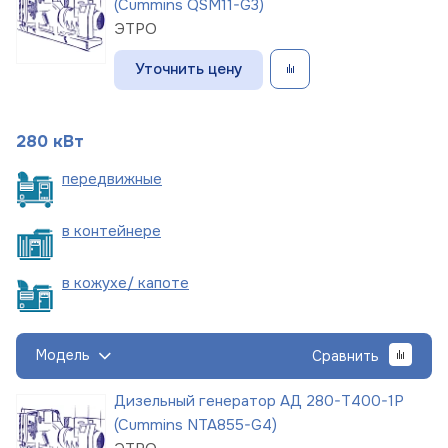
(Cummins QSM11-G3)
ЭТРО
Уточнить цену
280 кВт
пере
движные
в
контейнере
в кожухе/
капоте
Модель
Сравнить
Дизельный генератор АД 280-Т400-1Р
(Cummins NTA855-G4)