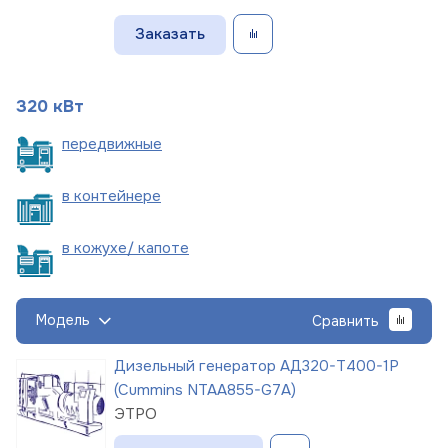
Заказать
320 кВт
пере
движные
в
контейнере
в кожухе/
капоте
Модель
Сравнить
Дизельный генератор АД320-Т400-1Р
(Cummins NTAA855-G7A)
ЭТРО