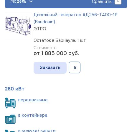
Модель
Сравнить
Дизельный генератор АД256-Т400-1Р
(Baudouin)
ЭТРО
Остаток в Барнауле: 1 шт.
Стоимость:
от 1 885 000
руб.
Заказать
260 кВт
пере
движные
в
контейнере
в кожухе/
капоте