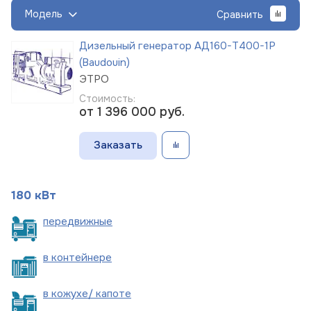
Модель
Сравнить
Дизельный генератор АД160-Т400-1Р
(Baudouin)
ЭТРО
Стоимость:
от 1 396 000
руб.
Заказать
180 кВт
пере
движные
в
контейнере
в кожухе/
капоте