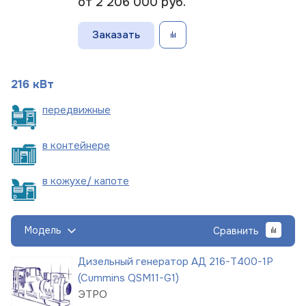
от 2 206 000
руб.
Заказать
216 кВт
пере
движные
в
контейнере
в кожухе/
капоте
Модель
Сравнить
Дизельный генератор АД 216-Т400-1Р
(Cummins QSM11-G1)
ЭТРО