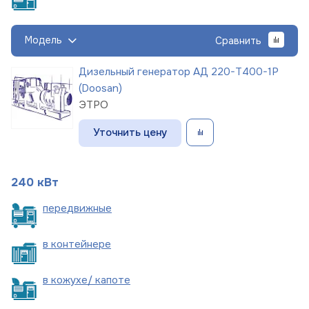
Модель
Сравнить
Дизельный генератор АД 220-Т400-1Р
(Doosan)
ЭТРО
Уточнить цену
240 кВт
пере
движные
в
контейнере
в кожухе/
капоте