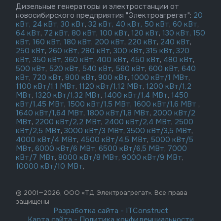
Дизельные генераторы и электростанции от
новосибирского предприятия "Электроагрегат":
20
кВт,
24 кВт,
30 кВт
,
32 кВт,
40 кВт,
50 кВт
,
60 кВт
,
64 кВт
,
72 кВт
,
80 кВт
,
100 кВт
,
120 кВт
,
130 кВт,
150
кВт
,
160 кВт
,
180 кВт
,
200 кВт
,
220 кВт
,
240 кВт
,
250 кВт
,
260 кВт,
280 кВт
,
300 кВт
,
315 кВт,
320
кВт
,
350 кВт
,
360 кВт
,
400 кВт
,
450 кВт
,
480 кВт
,
500 кВт
,
520 кВт
,
540 кВт
,
560 кВт
,
600 кВт
,
640
кВт
,
720 кВт
,
800 кВт
,
900 кВт
,
1000 кВт/1 МВт
,
1100 кВт/1,1 МВт
,
1120 кВт/1,12 МВт
,
1200 кВт/1,2
МВт
,
1320 кВт/1,32 МВт
,
1400 кВт/1,4 МВт
,
1450
кВт/1,45 МВт
,
1500 кВт/1,5 МВт
,
1600 кВт/1,6 МВт
,
1640 кВт/1,64 МВт
,
1800 кВт/1,8 МВт
,
2000 кВт/2
МВт
,
2200 кВт/2,2 МВт
,
2400 кВт/2,4 МВт
,
2500
кВт/2,5 МВт
,
3000 кВт/3 МВт
,
3500 кВт/3,5 МВт
,
4000 кВт/4 МВт
,
4500 кВт/4,5 МВт
,
5000 кВт/5
МВт
,
6000 кВт/6 МВт
,
6500 кВт/6,5 МВт
,
7000
кВт/7 МВт
,
8000 кВт/8 МВт
,
9000 кВт/9 МВт
,
10000 кВт/10 МВт
,
© 2001—2026, ООО «ТД Электроагрегат». Все права
защищены
Разработка сайта
-
ITConstruct
Карта сайта
-
Политика конфиденциальности