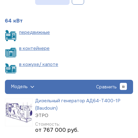
64 кВт
пере
движные
в
контейнере
в кожухе/
капоте
Модель
Сравнить
Дизельный генератор АД64-Т400-1Р
(Baudouin)
ЭТРО
Стоимость:
от 767 000
руб.