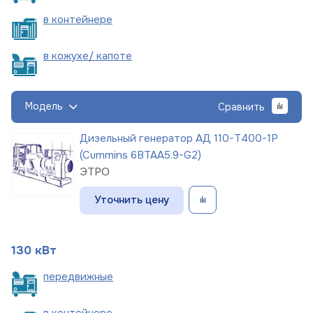
в
контейнере
в кожухе/
капоте
Модель
Сравнить
Дизельный генератор АД 110-Т400-1Р
(Cummins 6BTAA5.9-G2)
ЭТРО
Уточнить цену
130 кВт
пере
движные
в
контейнере