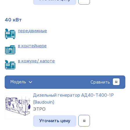
40 кВт
пере
движные
в
контейнере
в кожухе/
капоте
Модель
Сравнить
Дизельный генератор АД40-Т400-1Р
(Baudouin)
ЭТРО
Уточнить цену