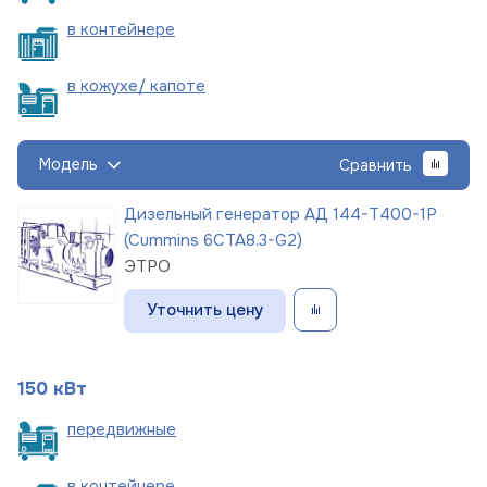
в
контейнере
в кожухе/
капоте
Модель
Сравнить
Дизельный генератор АД 144-Т400-1Р
(Cummins 6CTA8.3-G2)
ЭТРО
Уточнить цену
150 кВт
пере
движные
в
контейнере