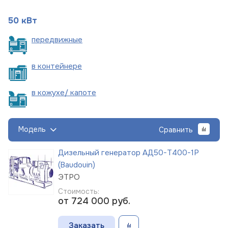
50 кВт
пере
движные
в
контейнере
в кожухе/
капоте
Модель
Сравнить
Дизельный генератор АД50-Т400-1Р
(Baudouin)
ЭТРО
Стоимость:
от 724 000
руб.
Заказать