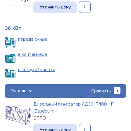
Уточнить цену
36 кВт
пере
движные
в
контейнере
в кожухе/
капоте
Модель
Сравнить
Дизельный генератор АД36-Т400-1Р
(Baudouin)
ЭТРО
Уточнить цену