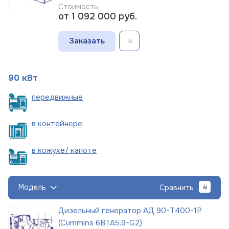
Стоимость:
от 1 092 000
руб.
Заказать
90 кВт
пере
движные
в
контейнере
в кожухе/
капоте
Модель
Сравнить
Дизельный генератор АД 90-Т400-1Р
(Cummins 6BTA5.9-G2)