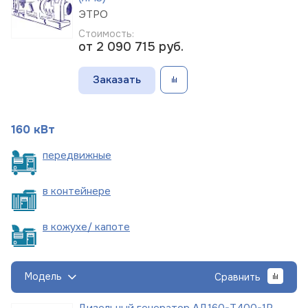
ЭТРО
Стоимость:
от 2 090 715
руб.
Заказать
160 кВт
пере
движные
в
контейнере
в кожухе/
капоте
Модель
Сравнить
Дизельный генератор АД160-Т400-1Р