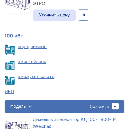
ЭТРО
Уточнить цену
100 кВт
пере
движные
в
контейнере
в кожухе/
капоте
ИБП
Модель
Сравнить
Дизельный генератор АД 100-Т400-1Р
(Weichai)