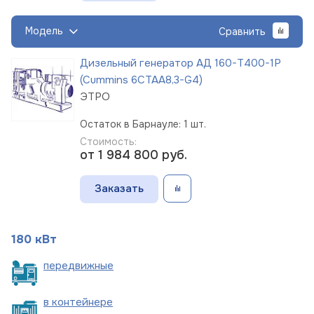
Модель
Сравнить
Дизельный генератор АД 160-Т400-1Р
(Cummins 6CTAА8,3-G4)
ЭТРО
Остаток в Барнауле: 1 шт.
Стоимость:
от 1 984 800
руб.
Заказать
180 кВт
пере
движные
в
контейнере