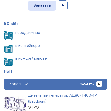
Заказать
80 кВт
пере
движные
в
контейнере
в кожухе/
капоте
ИБП
Модель
Сравнить
Дизельный генератор АД80-Т400-1Р
(Baudouin)
ЭТРО