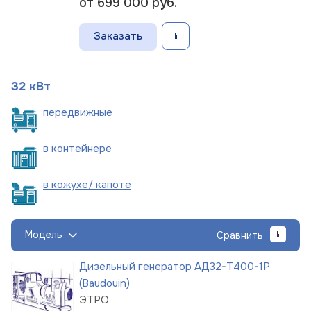
от 699 000
руб.
Заказать
32 кВт
пере
движные
в
контейнере
в кожухе/
капоте
Модель
Сравнить
Дизельный генератор АД32-Т400-1Р
(Baudouin)
ЭТРО