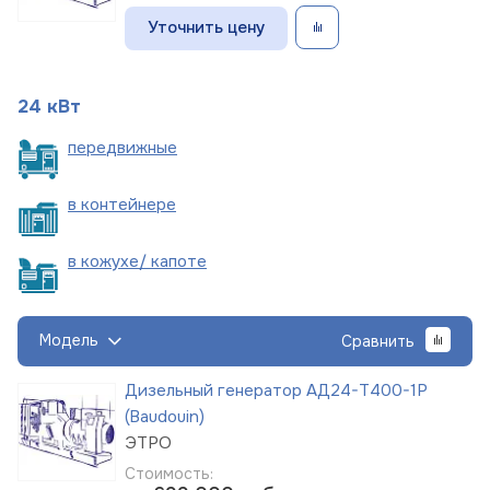
Уточнить цену
24 кВт
пере
движные
в
контейнере
в кожухе/
капоте
Модель
Сравнить
Дизельный генератор АД24-Т400-1Р
(Baudouin)
ЭТРО
Стоимость: