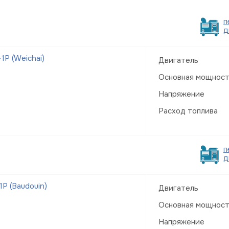
п
д
Р (Weichai)
Двигатель
Основная мощнос
Напряжение
Расход топлива
п
д
Р (Baudouin)
Двигатель
Основная мощнос
Напряжение