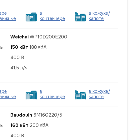
ере
в
в кожухе/
вижные
контейнере
капоте
Weichai
WP10D200E200
ть
150 кВт
188
400 В
41,5 л/ч
ере
в
в кожухе/
вижные
контейнере
капоте
Baudouin
6M16G220/5
ть
160 кВт
200
400 В