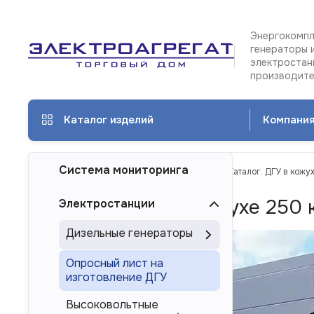
Энергокомпл
генераторы 
электростан
производит
Каталог изделий
Компани
Система мониторинга
ТД Электроагрегат
Каталог изделий
Каталог. ДГУ в кожу
Каталог. ДГУ в кожухе 250 
Электростанции
Дизельные генераторы
Опросный лист на
изготовление ДГУ
Высоковольтные