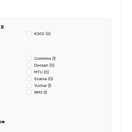
 В
6300 (
0
)
Cummins (
1
)
Doosan (
0
)
MTU (
0
)
Scania (
0
)
Yuchai (
1
)
ЯМЗ (
1
)
ов