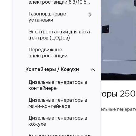
электростанции 6,3/10,5
кВ
Газопоршневые
установки
Электростанции для дата-
центров (ЦОДов)
Передвижные
электростанции
Контейнеры / Кожухи
Дизельные генераторы в
контейнере
Дизельные генераторы 250
Дизельные генераторы в
мини-контейнере
В каталоге ниже представлены дизельные генерат
Дизельные генераторы в
Торговая марка ЭТРО, АРГУС
кожухе
Блочно-модульные здания