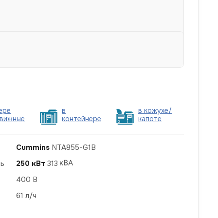
ере
в
в кожухе/
вижные
контейнере
капоте
Cummins
NTA855-G1B
ть
250 кВт
313
400 В
61 л/ч