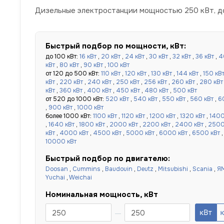
Дизельные электростанции мощностью 250 кВт, до
Быстрый подбор по мощности, кВт:
до 100 кВт:
16 кВт
,
20 кВт
,
24 кВт
,
30 кВт
,
32 кВт
,
36 кВт
,
4
кВт
,
80 кВт
,
90 кВт
,
100 кВт
от 120 до 500 кВт:
110 кВт
,
120 кВт
,
130 кВт
,
144 кВт
,
150 кВ
кВт
,
220 кВт
,
240 кВт
,
250 кВт
,
256 кВт
,
260 кВт
,
280 кВт
кВт
,
360 кВт
,
400 кВт
,
450 кВт
,
480 кВт
,
500 кВт
от 520 до 1000 кВт:
520 кВт
,
540 кВт
,
550 кВт
,
560 кВт
,
6
,
900 кВт
,
1000 кВт
более 1000 кВт:
1100 кВт
,
1120 кВт
,
1200 кВт
,
1320 кВт
,
1400
,
1640 кВт
,
1800 кВт
,
2000 кВт
,
2200 кВт
,
2400 кВт
,
2500
кВт
,
4000 кВт
,
4500 кВт
,
5000 кВт
,
6000 кВт
,
6500 кВт
10000 кВт
Быстрый подбор по двигателю:
Doosan
,
Cummins
,
Baudouin
,
Deutz
,
Mitsubishi
,
Scania
,
Я
Yuchai
,
Weichai
Номинальная мощность, кВт