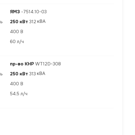
ЯМЗ
-7514.10-03
ть
250 кВт
312
400 В
60 л/ч
пр-во КНР
WT12D-308
ть
250 кВт
313
400 В
54,5 л/ч