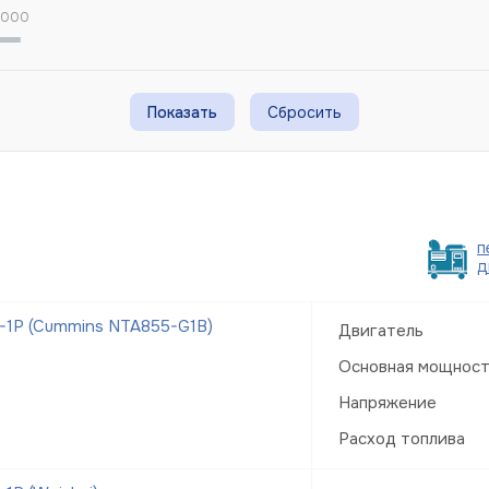
 000
Сбросить
п
д
-1Р (Cummins NTA855-G1B)
Двигатель
Основная мощнос
Напряжение
Расход топлива