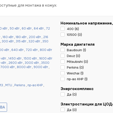
ступные для монтажа в кожух:
Номинальное напряжение,
0 кВт
,
50 кВт
,
60 кВт
,
64 кВт
,
72
400 (
6
)
10500 (
0
)
т
,
160 кВт
,
180 кВт
,
200 кВт
,
216
,
300 кВт
,
315 кВт
,
320 кВт
,
350
Марка двигателя
00 кВт
,
640 кВт
,
720 кВт
,
800 кВт
Baudouin (
1
)
Deuz (
0
)
 кВт
,
1450 кВт
,
1500 кВт
,
1600 кВт
Mitsubishi (
0
)
 кВт
,
2600 кВт
,
3000 кВт
,
3500
,
7000 кВт
,
8000 кВт
,
9000 кВт
,
Perkins (
0
)
Weichai (
1
)
пр-во КНР (
1
)
МЗ
,
MTU
,
Perkins
,
пр-во КНР
,
Энергокомплекс
Да (
0
)
Электростанции для ЦОД
Да (
0
)