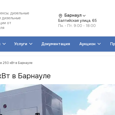
ексы, дизельные
Барнаул
и дизельные
Балтийская улица, 65
ции от
Пн. - Пт. 9:00 - 18:00
еля
я
Услуги
Документация
Аукцион
Пр
хе 250 кВт в Барнауле
кВт в Барнауле