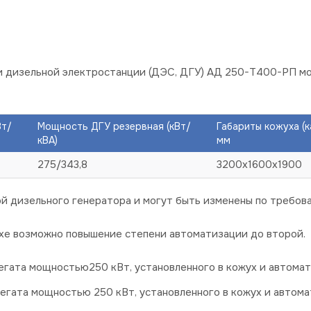
и дизельной электростанции (ДЭС, ДГУ) АД 250-Т400-РП 
Вт/
Мощность ДГУ резервная (кВт/
Габариты кожуха (
кВА)
мм
275/343,8
3200х1600х1900
й дизельного генератора и могут быть изменены по требова
хе возможно повышение степени автоматизации до второй.
гата мощностью250 кВт, установленного в кожух и автомати
егата мощностью 250 кВт, установленного в кожух и автома