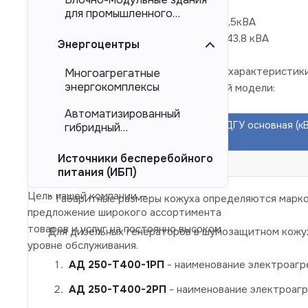
Номинальное напряжение 0,4 кВ
для промышленного
Номинальная мощность 250кВт/312,5кВА
тяжеловесного
Максимальная мощность 275 кВт/343,8 кВА
оборудования (БМЗ)
Энергоцентры
Усредненные краткие технические характеристик
Многоагрегатные
энергокомплексы
в кожухе без привязки к конкретной модели:
Автоматизированный
Наименование
Мощность ДГУ основная (к
гибридный
изделия
кВА)
энергокомплекс (АГЭК)
Источники бесперебойного
АД250-Т400-РП
250/312,5
питания (ИБП)
Цель нашей компании —
* Габаритные размеры кожуха определяются марко
предложение широкого ассортимента
товаров и услуг на постоянно высоком
Для дизельных генераторов в шумозащитном кожу
уровне обслуживания.
АД 250-Т400-1РП
- наименование электроагре
АД 250-Т400-2РП
- наименование электроагр