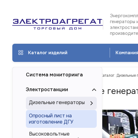
Энергокомпл
генераторы 
электростан
производит
Каталог изделий
Компани
Система мониторинга
ТД Электроагрегат
Каталог изделий
Каталог. Дизельные 
Каталог. Дизельные генера
Электростанции
Барнауле
Дизельные генераторы
Опросный лист на
изготовление ДГУ
Высоковольтные