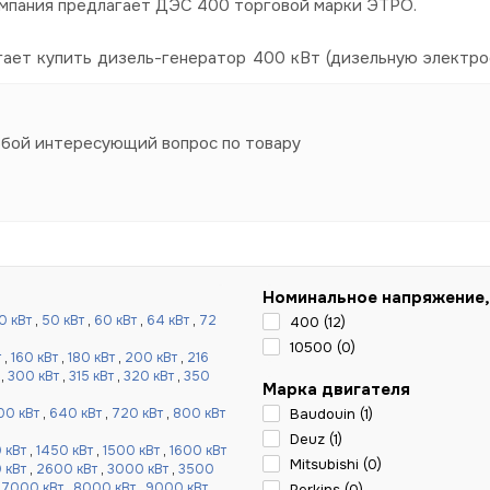
омпания предлагает ДЭС 400 торговой марки ЭТРО.
гает купить дизель-генератор 400 кВт (дизельную электро
юбой интересующий вопрос по товару
Номинальное напряжение,
0 кВт
,
50 кВт
,
60 кВт
,
64 кВт
,
72
400 (
12
)
10500 (
0
)
т
,
160 кВт
,
180 кВт
,
200 кВт
,
216
,
300 кВт
,
315 кВт
,
320 кВт
,
350
Марка двигателя
00 кВт
,
640 кВт
,
720 кВт
,
800 кВт
Baudouin (
1
)
Deuz (
1
)
 кВт
,
1450 кВт
,
1500 кВт
,
1600 кВт
Mitsubishi (
0
)
 кВт
,
2600 кВт
,
3000 кВт
,
3500
,
7000 кВт
,
8000 кВт
,
9000 кВт
,
Perkins (
0
)