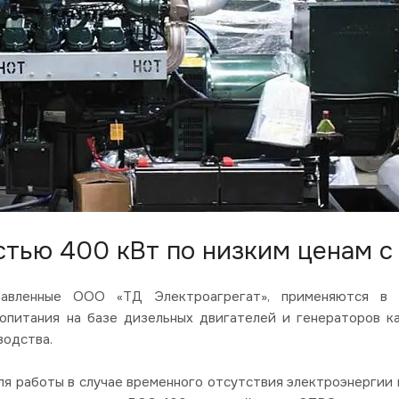
тью 400 кВт по низким ценам с 
вленные ООО «ТД Электроагрегат», применяются в со
опитания на базе дизельных двигателей и генераторов к
водства.
я работы в случае временного отсутствия электроэнергии в