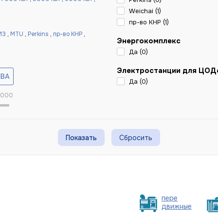
Weichai (
1
)
пр-во КНР (
1
)
МЗ
,
MTU
,
Perkins
,
пр-во КНР
,
Энергокомплекс
Да (
0
)
Электростанции для ЦОД
Да (
0
)
 000
Сбросить
пере
движные