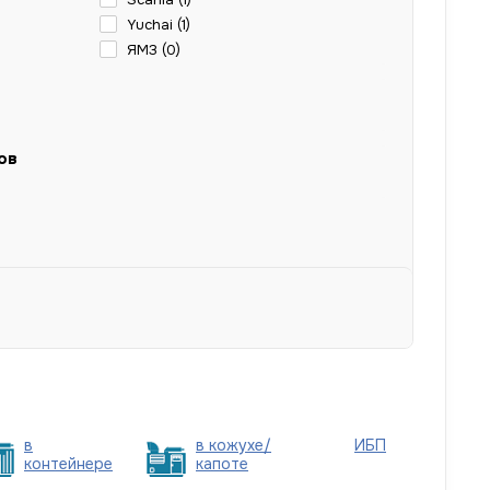
Yuchai (
1
)
ЯМЗ (
0
)
ов
в
в кожухе/
ИБП
контейнере
капоте