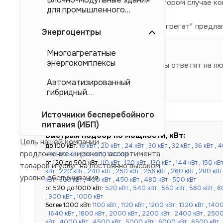
магистральных электросетей. Во втором случае к
для промышленного
тяжеловесного
Компания "Торговый Дом Электроагрегат" предла
оборудования (БМЗ)
Энергоцентры
производителя.
Многоагрегатные
энергокомплексы
Наши специалисты ответят на л
Автоматизированный
гибридный
энергокомплекс (АГЭК)
Источники бесперебойного
питания (ИБП)
Быстрый подбор по мощности, кВт:
Цель нашей компании —
до 100 кВт:
16 кВт
,
20 кВт
,
24 кВт
,
30 кВт
,
32 кВт
,
36 кВт
,
4
предложение широкого ассортимента
кВт
,
80 кВт
,
90 кВт
,
100 кВт
от 120 до 500 кВт:
110 кВт
,
120 кВт
,
130 кВт
,
144 кВт
,
150 кВ
товаров и услуг на постоянно высоком
кВт
,
220 кВт
,
240 кВт
,
250 кВт
,
256 кВт
,
260 кВт
,
280 кВт
уровне обслуживания.
кВт
,
360 кВт
,
400 кВт
,
450 кВт
,
480 кВт
,
500 кВт
от 520 до 1000 кВт:
520 кВт
,
540 кВт
,
550 кВт
,
560 кВт
,
6
,
900 кВт
,
1000 кВт
более 1000 кВт:
1100 кВт
,
1120 кВт
,
1200 кВт
,
1320 кВт
,
1400
,
1640 кВт
,
1800 кВт
,
2000 кВт
,
2200 кВт
,
2400 кВт
,
2500
кВт
,
4000 кВт
,
4500 кВт
,
5000 кВт
,
6000 кВт
,
6500 кВт