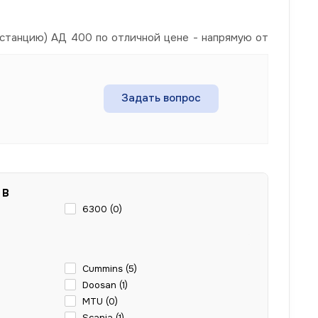
станцию) АД 400 по отличной цене - напрямую от
Задать вопрос
 В
6300 (
0
)
Cummins (
5
)
Doosan (
1
)
MTU (
0
)
Scania (
1
)