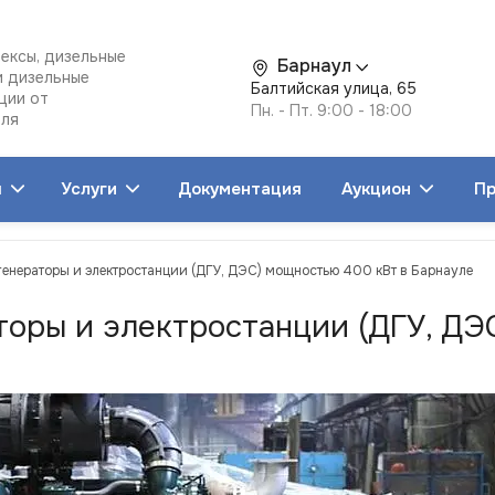
ексы, дизельные
Барнаул
и дизельные
Балтийская улица, 65
ции от
Пн. - Пт. 9:00 - 18:00
еля
я
Услуги
Документация
Аукцион
Пр
генераторы и электростанции (ДГУ, ДЭС) мощностью 400 кВт в Барнауле
торы и электростанции (ДГУ, ДЭ