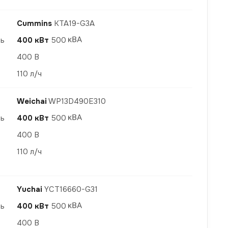
Cummins
KTA19-G3A
ть
400 кВт
500
400 В
110 л/ч
Weichai
WP13D490E310
ть
400 кВт
500
400 В
110 л/ч
Yuchai
YCT16660-G31
ть
400 кВт
500
400 В