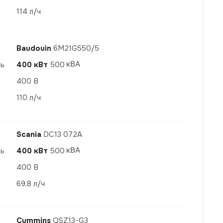
114 л/ч
Baudouin
6M21G550/5
ть
400 кВт
500
400 В
110 л/ч
Scania
DC13 072A
ть
400 кВт
500
400 В
69,8 л/ч
Cummins
QSZ13-G3