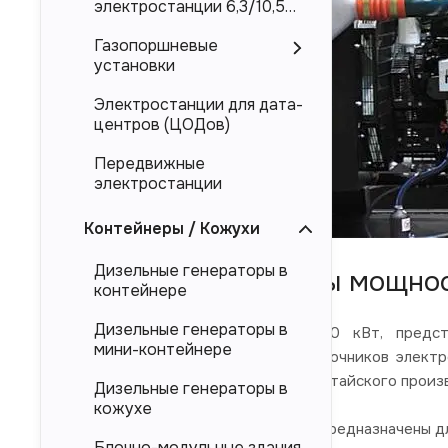
электростанции 6,3/10,5
кВ
Газопоршневые
установки
Электростанции для дата-
центров (ЦОДов)
Передвижные
электростанции
Контейнеры / Кожухи
Дизельные генераторы в
Дизель-генераторы мощнос
контейнере
Дизельные генераторы в
Дизельные электростанции 400 кВт, предста
мини-контейнере
электроснабжения в качестве источников электр
Doosan, Deutz, Mitsubishi, так и и китайского произ
Дизельные генераторы в
кожухе
Представленные в каталоге ДЭС предназначены дл
Блочно-модульные здания