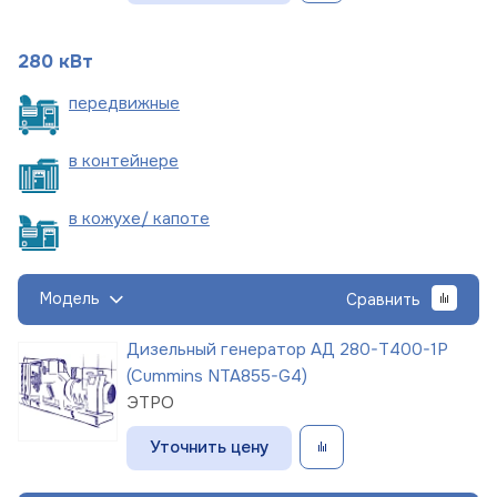
280 кВт
пере
движные
в
контейнере
в кожухе/
капоте
Модель
Сравнить
Дизельный генератор АД 280-Т400-1Р
(Cummins NTA855-G4)
ЭТРО
Уточнить цену