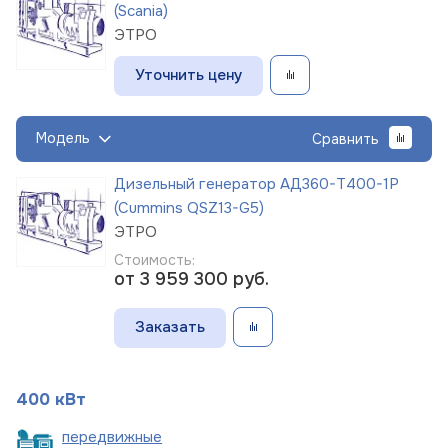
(Scania)
ЭТРО
Уточнить цену
Модель
Сравнить
Дизельный генератор АД360-Т400-1Р
(Cummins QSZ13-G5)
ЭТРО
Стоимость:
от 3 959 300
руб.
Заказать
400 кВт
пере
движные