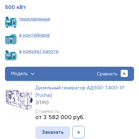
500 кВт
пере
движные
в
контейнере
в кожухе/
капоте
Модель
Сравнить
Дизельный генератор АД500-Т400-1Р
(Yuchai)
ЭТРО
Стоимость:
от 3 582 000
руб.
Заказать