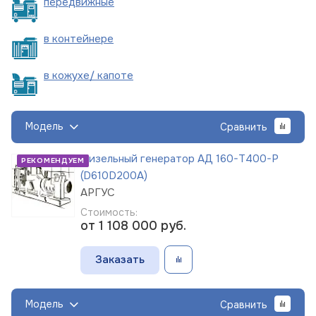
пере
движные
в
контейнере
в кожухе/
капоте
Модель
Сравнить
Дизельный генератор АД 160-Т400-Р
РЕКОМЕНДУЕМ
(D610D200A)
АРГУС
Стоимость:
от 1 108 000
руб.
Заказать
Модель
Сравнить