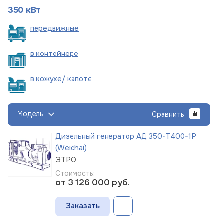
350 кВт
пере
движные
в
контейнере
в кожухе/
капоте
Модель
Сравнить
Дизельный генератор АД 350-Т400-1Р
(Weichai)
ЭТРО
Стоимость:
от 3 126 000
руб.
Заказать