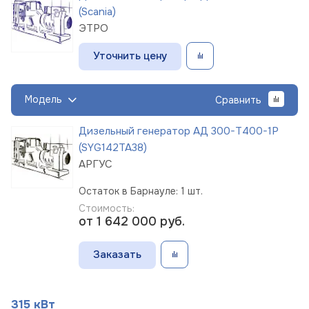
(Scania)
ЭТРО
Уточнить цену
Модель
Сравнить
Дизельный генератор АД 300-Т400-1Р
(SYG142TA38)
АРГУС
Остаток в Барнауле: 1 шт.
Стоимость:
от 1 642 000
руб.
Заказать
315 кВт