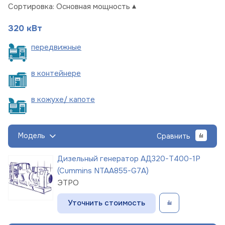
Сортировка:
Основная мощность
320 кВт
пере
движные
в
контейнере
в кожухе/
капоте
Модель
Сравнить
Дизельный генератор АД320-Т400-1Р
(Cummins NTAA855-G7A)
ЭТРО
Уточнить стоимость