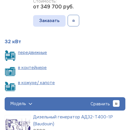
Стоимость:
от 349 700
руб.
Заказать
32 кВт
пере
движные
в
контейнере
в кожухе/
капоте
Модель
Сравнить
Дизельный генератор АД32-Т400-1Р
(Baudouin)