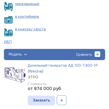
пере
движные
в
контейнере
в кожухе/
капоте
ИБП
Модель
Сравнить
Дизельный генератор АД 100-Т400-1Р
(Weichai)
ЭТРО
Стоимость:
от 874 000
руб.
Заказать