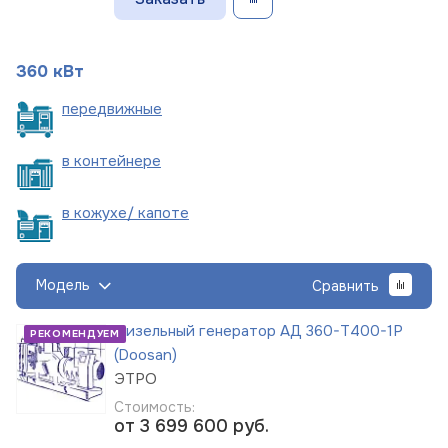
360 кВт
пере
движные
в
контейнере
в кожухе/
капоте
Модель
Сравнить
Дизельный генератор АД 360-Т400-1Р
РЕКОМЕНДУЕМ
(Doosan)
ЭТРО
Стоимость:
от 3 699 600
руб.