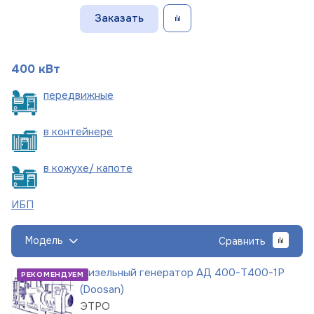
Заказать
400 кВт
пере
движные
в
контейнере
в кожухе/
капоте
ИБП
Модель
Сравнить
Дизельный генератор АД 400-Т400-1Р
РЕКОМЕНДУЕМ
(Doosan)
ЭТРО