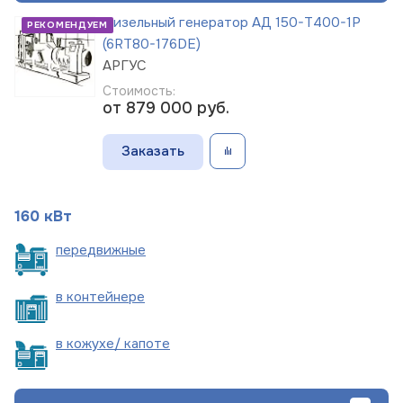
Дизельный генератор АД 150-Т400-1Р
РЕКОМЕНДУЕМ
(6RT80-176DE)
АРГУС
Стоимость:
от 879 000
руб.
Заказать
160 кВт
пере
движные
в
контейнере
в кожухе/
капоте