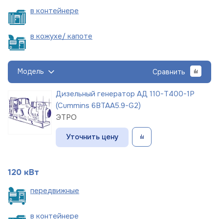
в
контейнере
в кожухе/
капоте
Модель
Сравнить
Дизельный генератор АД 110-Т400-1Р
(Cummins 6BTAA5.9-G2)
ЭТРО
Уточнить цену
120 кВт
пере
движные
в
контейнере