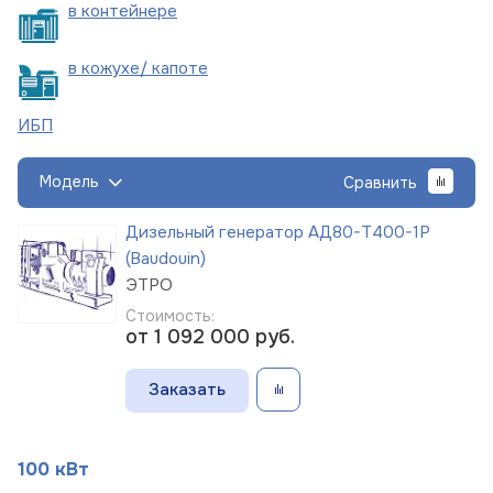
в
контейнере
в кожухе/
капоте
ИБП
Модель
Сравнить
Дизельный генератор АД80-Т400-1Р
(Baudouin)
ЭТРО
Стоимость:
от 1 092 000
руб.
Заказать
100 кВт