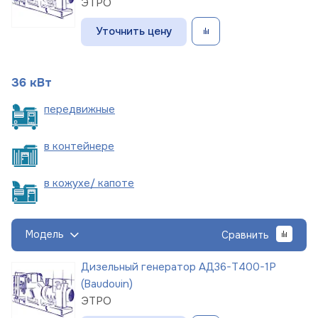
ЭТРО
Уточнить цену
36 кВт
пере
движные
в
контейнере
в кожухе/
капоте
Модель
Сравнить
Дизельный генератор АД36-Т400-1Р
(Baudouin)
ЭТРО