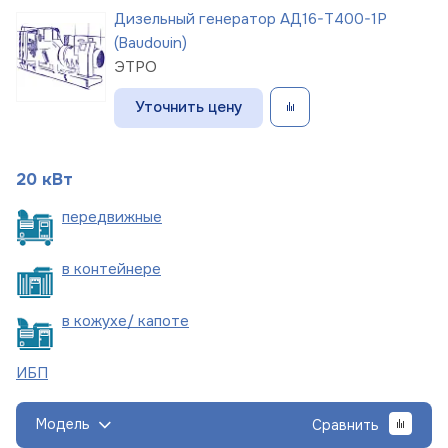
Дизельный генератор АД16-Т400-1Р
(Baudouin)
ЭТРО
Уточнить цену
20 кВт
пере
движные
в
контейнере
в кожухе/
капоте
ИБП
Модель
Сравнить