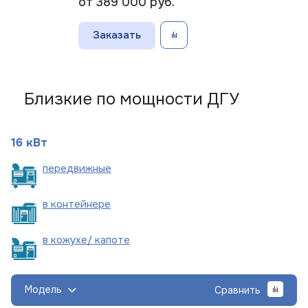
от 389 000
руб.
Заказать
Близкие по мощности ДГУ
16 кВт
пере
движные
в
контейнере
в кожухе/
капоте
Модель
Сравнить