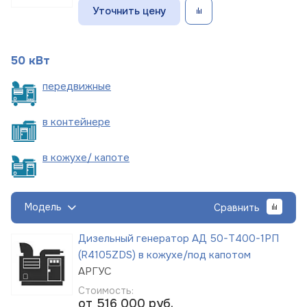
Уточнить цену
50 кВт
пере
движные
в
контейнере
в кожухе/
капоте
Модель
Сравнить
Дизельный генератор АД 50-Т400-1РП
(R4105ZDS) в кожухе/под капотом
АРГУС
Стоимость:
от 516 000
руб.