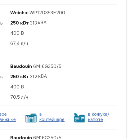
Weichai
WP12D353E200
ть
250 кВт
313
400 В
67,4 л/ч
Baudouin
6M16G350/5
ть
250 кВт
312
400 В
70,5 л/ч
ере
в
в кожухе/
вижные
контейнере
капоте
Baudouin
6M16G350/5