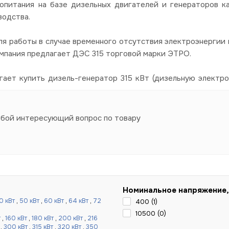
опитания на базе дизельных двигателей и генераторов к
водства.
я работы в случае временного отсутствия электроэнергии в
омпания предлагает ДЭС 315 торговой марки ЭТРО.
гает купить дизель-генератор 315 кВт (дизельную электро
юбой интересующий вопрос по товару
Номинальное напряжение,
0 кВт
,
50 кВт
,
60 кВт
,
64 кВт
,
72
400 (
1
)
10500 (
0
)
т
,
160 кВт
,
180 кВт
,
200 кВт
,
216
,
300 кВт
,
315 кВт
,
320 кВт
,
350