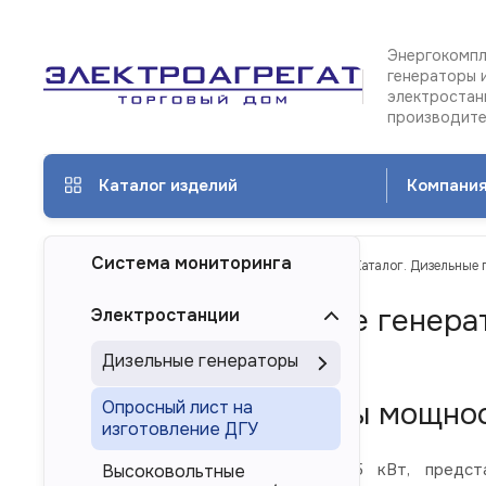
Энергокомпл
генераторы 
электростан
производит
Каталог изделий
Компани
Система мониторинга
ТД Электроагрегат
Каталог изделий
Каталог. Дизельные 
Каталог. Дизельные генера
Электростанции
Барнауле}
Дизельные генераторы
Дизель-генераторы мощност
Опросный лист на
изготовление ДГУ
Дизельные электростанции 315 кВт, предста
Высоковольтные