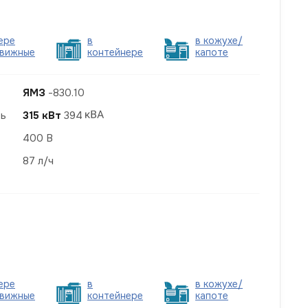
ере
в
в кожухе/
вижные
контейнере
капоте
ЯМЗ
-830.10
ть
315 кВт
394
400 В
87 л/ч
ере
в
в кожухе/
вижные
контейнере
капоте