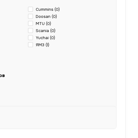
Cummins (
0
)
Doosan (
0
)
MTU (
0
)
Scania (
0
)
Yuchai (
0
)
ЯМЗ (
1
)
ов