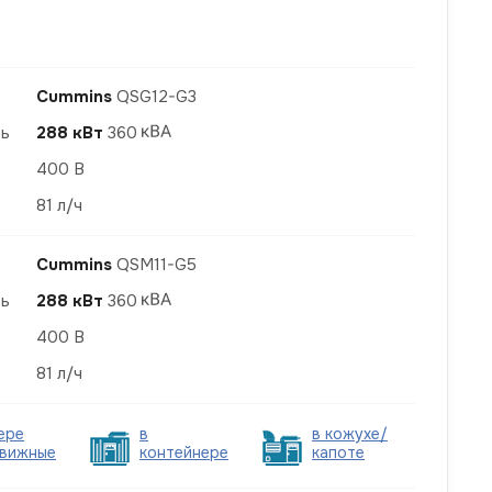
Cummins
QSG12-G3
ть
288 кВт
360
400 В
81 л/ч
Cummins
QSM11-G5
ть
288 кВт
360
400 В
81 л/ч
ере
в
в кожухе/
вижные
контейнере
капоте