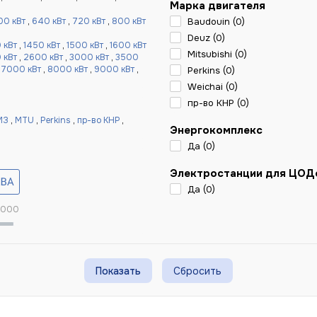
Марка двигателя
00 кВт
,
640 кВт
,
720 кВт
,
800 кВт
Baudouin (
0
)
Deuz (
0
)
 кВт
,
1450 кВт
,
1500 кВт
,
1600 кВт
Mitsubishi (
0
)
 кВт
,
2600 кВт
,
3000 кВт
,
3500
,
7000 кВт
,
8000 кВт
,
9000 кВт
,
Perkins (
0
)
Weichai (
0
)
пр-во КНР (
0
)
МЗ
,
MTU
,
Perkins
,
пр-во КНР
,
Энергокомплекс
Да (
0
)
Электростанции для ЦОД
Да (
0
)
 000
Сбросить