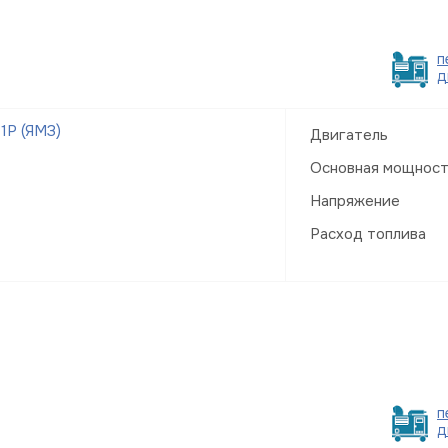
п
д
1Р (ЯМЗ)
Двигатель
Основная мощнос
Напряжение
Расход топлива
п
д