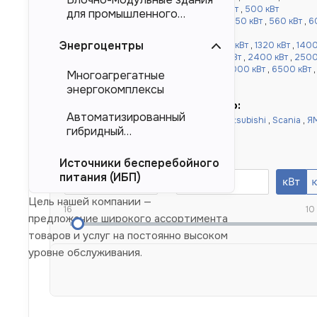
кВт
,
360 кВт
,
400 кВт
,
450 кВт
,
480 кВт
,
500 кВт
для промышленного
от 520 до 1000 кВт:
520 кВт
,
540 кВт
,
550 кВт
,
560 кВт
,
6
тяжеловесного
,
900 кВт
,
1000 кВт
оборудования (БМЗ)
Энергоцентры
более 1000 кВт:
1100 кВт
,
1120 кВт
,
1200 кВт
,
1320 кВт
,
1400
,
1640 кВт
,
1800 кВт
,
2000 кВт
,
2200 кВт
,
2400 кВт
,
2500
кВт
,
4000 кВт
,
4500 кВт
,
5000 кВт
,
6000 кВт
,
6500 кВт
Многоагрегатные
10000 кВт
энергокомплексы
Быстрый подбор по двигателю:
Автоматизированный
Doosan
,
Cummins
,
Baudouin
,
Deutz
,
Mitsubishi
,
Scania
,
Я
гибридный
Yuchai
,
Weichai
энергокомплекс (АГЭК)
Номинальная мощность, кВт
Источники бесперебойного
питания (ИБП)
Цель нашей компании —
16
10
предложение широкого ассортимента
товаров и услуг на постоянно высоком
уровне обслуживания.