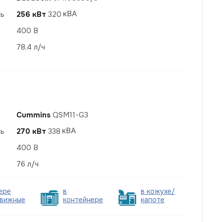
ть
256 кВт
320
400 В
78,4 л/ч
Cummins
QSM11-G3
ть
270 кВт
338
400 В
76 л/ч
ере
в
в кожухе/
вижные
контейнере
капоте