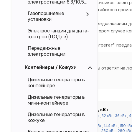
электростанции 6,3/10,5
электроснабжения в качестве источников электр
кВ
Doosan, Deutz, Mitsubishi, так и и китайского произ
Газопоршневые
установки
Представленные в каталоге ДЭС предназначены дл
Электростанции для дата-
магистральных электросетей. Во втором случае к
центров (ЦОДов)
Компания "Торговый Дом Электроагрегат" предла
Передвижные
производителя.
электростанции
Контейнеры / Кожухи
Наши специалисты ответят на л
Дизельные генераторы в
контейнере
Дизельные генераторы в
мини-контейнере
Быстрый подбор по мощности, кВт:
Дизельные генераторы в
до 100 кВт:
16 кВт
,
20 кВт
,
24 кВт
,
30 кВт
,
32 кВт
,
36 кВт
,
4
кожухе
кВт
,
80 кВт
,
90 кВт
,
100 кВт
от 120 до 500 кВт:
110 кВт
,
120 кВт
,
130 кВт
,
144 кВт
,
150 кВ
кВт
,
220 кВт
,
240 кВт
,
250 кВт
,
256 кВт
,
260 кВт
,
280 кВт
Блочно-модульные здания