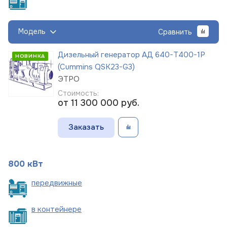
Модель
Сравнить
Дизельный генератор АД 640-Т400-1Р
НОВИНКА
(Cummins QSK23-G3)
ЭТРО
Стоимость:
от 11 300 000
руб.
Заказать
800 кВт
пере
движные
в
контейнере