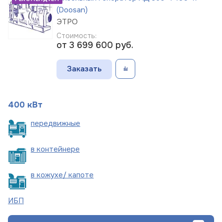
(Doosan)
ЭТРО
Стоимость:
от 3 699 600
руб.
Заказать
400 кВт
пере
движные
в
контейнере
в кожухе/
капоте
ИБП