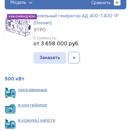
Модель
Сравнить
Дизельный генератор АД 400-Т400-1Р
РЕКОМЕНДУЕМ
(Doosan)
ЭТРО
Стоимость:
от 3 658 000
руб.
Заказать
500 кВт
пере
движные
в
контейнере
в кожухе/
капоте