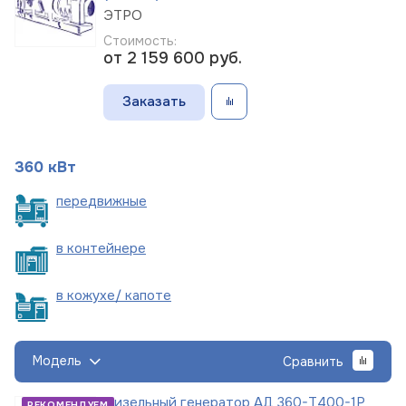
ЭТРО
Стоимость:
от 2 159 600
руб.
Заказать
360 кВт
пере
движные
в
контейнере
в кожухе/
капоте
Модель
Сравнить
Дизельный генератор АД 360-Т400-1Р
РЕКОМЕНДУЕМ