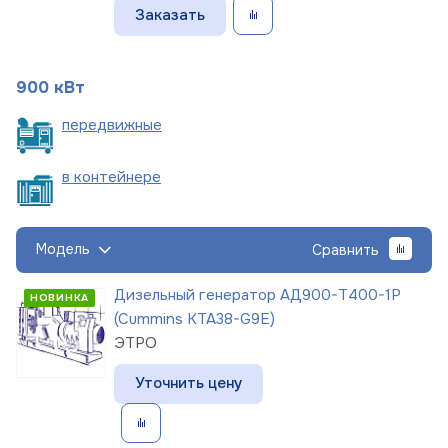
Заказать
900 кВт
пере
движные
в
контейнере
Модель
Сравнить
Дизельный генератор АД900-Т400-1Р
НОВИНКА
(Cummins KTA38-G9E)
ЭТРО
Уточнить цену