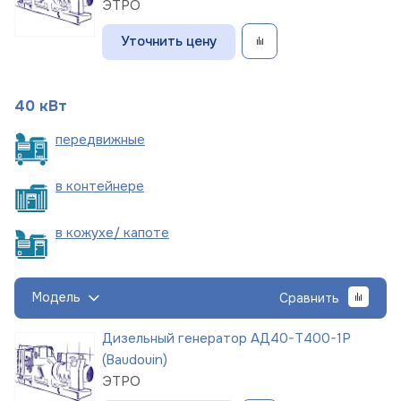
ЭТРО
Уточнить цену
40 кВт
пере
движные
в
контейнере
в кожухе/
капоте
Модель
Сравнить
Дизельный генератор АД40-Т400-1Р
(Baudouin)
ЭТРО