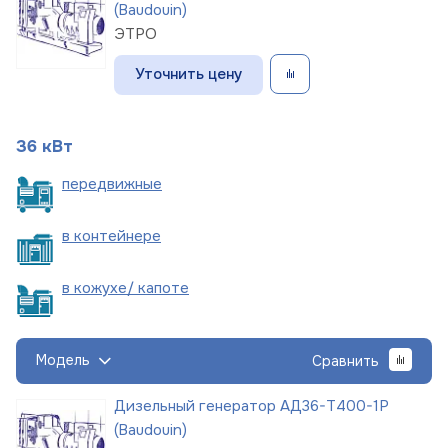
(Baudouin)
ЭТРО
Уточнить цену
36 кВт
пере
движные
в
контейнере
в кожухе/
капоте
Модель
Сравнить
Дизельный генератор АД36-Т400-1Р
(Baudouin)