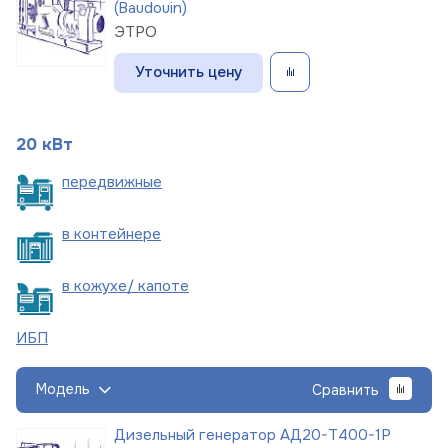
(Baudouin)
ЭТРО
Уточнить цену
20 кВт
пере
движные
в
контейнере
в кожухе/
капоте
ИБП
Модель
Сравнить
Дизельный генератор АД20-Т400-1Р