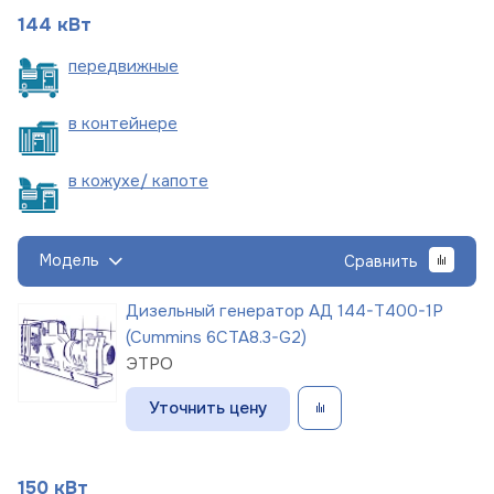
144 кВт
пере
движные
в
контейнере
в кожухе/
капоте
Модель
Сравнить
Дизельный генератор АД 144-Т400-1Р
(Cummins 6CTA8.3-G2)
ЭТРО
Уточнить цену
150 кВт