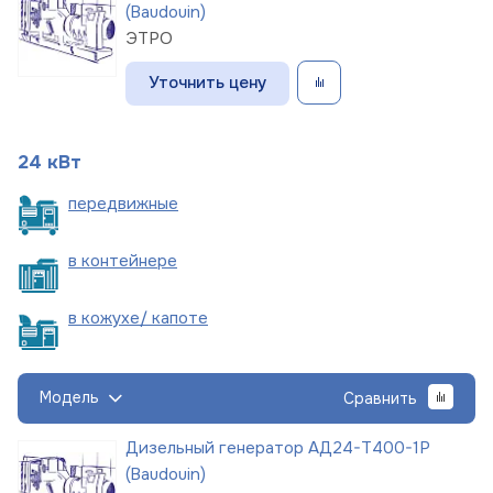
(Baudouin)
ЭТРО
Уточнить цену
24 кВт
пере
движные
в
контейнере
в кожухе/
капоте
Модель
Сравнить
Дизельный генератор АД24-Т400-1Р
(Baudouin)