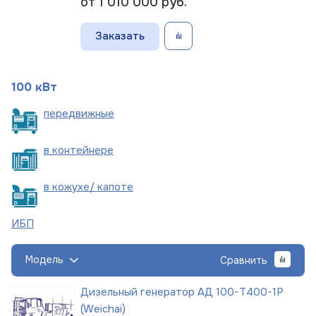
от 1 010 000
руб.
Заказать
100 кВт
пере
движные
в
контейнере
в кожухе/
капоте
ИБП
Модель
Сравнить
Дизельный генератор АД 100-Т400-1Р
(Weichai)