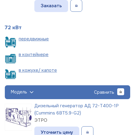
Заказать
72 кВт
пере
движные
в
контейнере
в кожухе/
капоте
Модель
Сравнить
Дизельный генератор АД 72-Т400-1Р
(Cummins 6BT5.9-G2)
ЭТРО
Уточнить цену