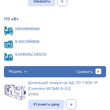
Заказать
110 кВт
пере
движные
в
контейнере
в кожухе/
капоте
Модель
Сравнить
Дизельный генератор АД 110-Т400-1Р
(Cummins 6BTAA5.9-G2)
ЭТРО
Уточнить цену