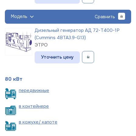
Модель
Сравнить
Дизельный генератор АД 72-Т400-1Р
(Cummins 4BTA3.9-G13)
ЭТРО
Уточнить цену
80 кВт
пере
движные
в
контейнере
в кожухе/
капоте