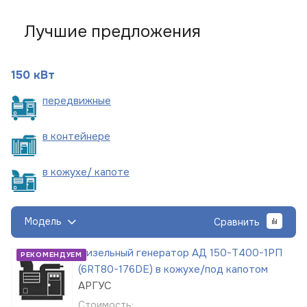
Лучшие предложения
150 кВт
пере
движные
в
контейнере
в кожухе/
капоте
Модель
Сравнить
Дизельный генератор АД 150-Т400-1РП
РЕКОМЕНДУЕМ
(6RT80-176DE) в кожухе/под капотом
АРГУС
Стоимость: