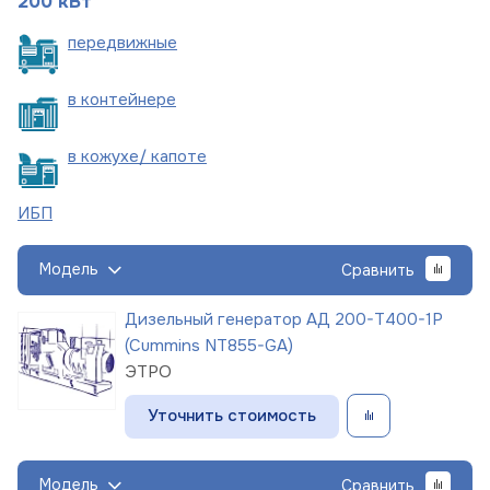
200 кВт
пере
движные
в
контейнере
в кожухе/
капоте
ИБП
Модель
Сравнить
Дизельный генератор АД 200-Т400-1Р
(Cummins NT855-GA)
ЭТРО
Уточнить стоимость
Модель
Сравнить