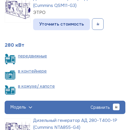
(Cummins QSM11-G3)
ЭТРО
Уточнить стоимость
280 кВт
пере
движные
в
контейнере
в кожухе/
капоте
Модель
Сравнить
Дизельный генератор АД 280-Т400-1Р
(Cummins NTA855-G4)