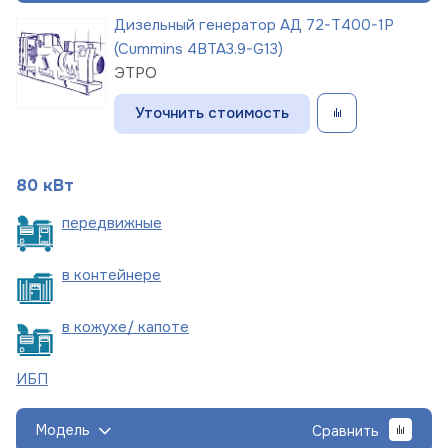
Дизельный генератор АД 72-Т400-1Р
(Cummins 4BTA3.9-G13)
ЭТРО
Уточнить стоимость
80 кВт
пере
движные
в
контейнере
в кожухе/
капоте
ИБП
Модель
Сравнить