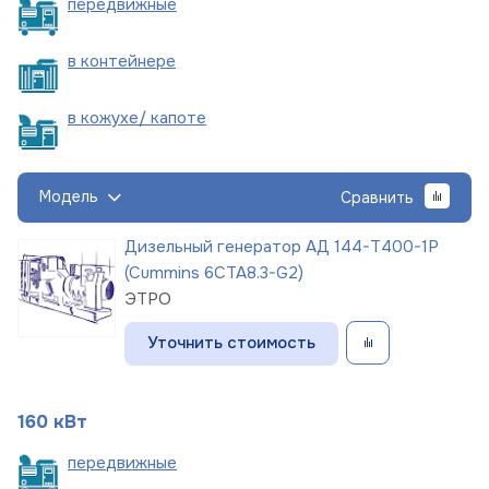
пере
движные
в
контейнере
в кожухе/
капоте
Модель
Сравнить
Дизельный генератор АД 144-Т400-1Р
(Cummins 6CTA8.3-G2)
ЭТРО
Уточнить стоимость
160 кВт
пере
движные