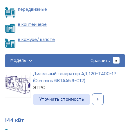
пере
движные
в
контейнере
в кожухе/
капоте
Модель
Сравнить
Дизельный генератор АД 120-Т400-1Р
(Cummins 6BTAA5.9-G12)
ЭТРО
Уточнить стоимость
144 кВт