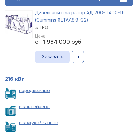
Дизельный генератор АД 200-Т400-1Р
(Cummins 6LTAA8,9-G2)
ЭТРО
Цена:
от 1 964 000
руб.
Заказать
216 кВт
пере
движные
в
контейнере
в кожухе/
капоте