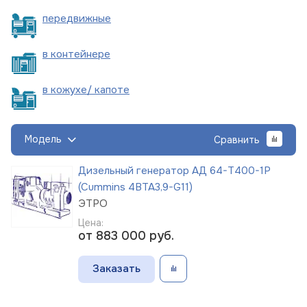
пере
движные
в
контейнере
в кожухе/
капоте
Модель
Сравнить
Дизельный генератор АД 64-Т400-1Р
(Cummins 4BTA3,9-G11)
ЭТРО
Цена:
от 883 000
руб.
Заказать