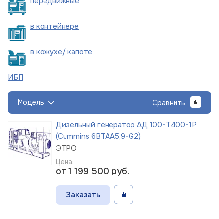
пере
движные
в
контейнере
в кожухе/
капоте
ИБП
Модель
Сравнить
Дизельный генератор АД 100-Т400-1Р
(Cummins 6BTAA5,9-G2)
ЭТРО
Цена:
от 1 199 500
руб.
Заказать