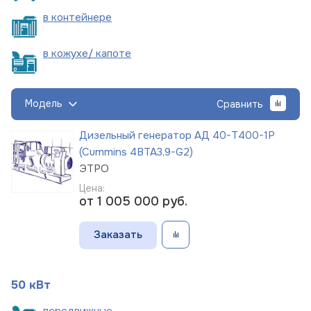
в
контейнере
в кожухе/
капоте
Модель
Сравнить
Дизельный генератор АД 40-Т400-1Р
(Cummins 4BTA3,9-G2)
ЭТРО
Цена:
от 1 005 000
руб.
Заказать
50 кВт
пере
движные