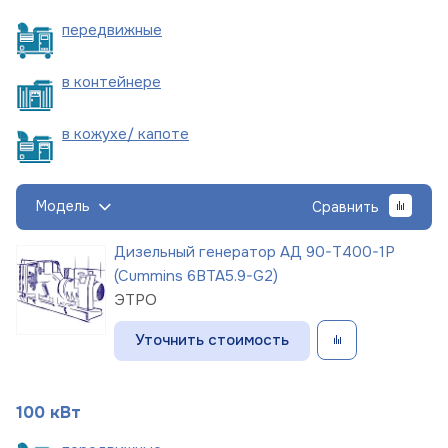
пере
движные
в
контейнере
в кожухе/
капоте
Модель
Сравнить
Дизельный генератор АД 90-Т400-1Р
(Cummins 6BTA5.9-G2)
ЭТРО
Уточнить стоимость
100 кВт