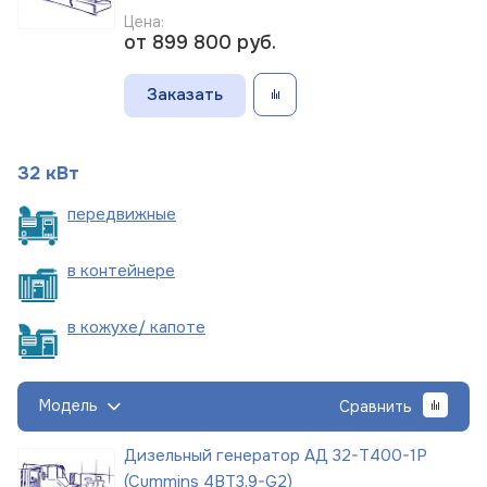
Цена:
от 899 800
руб.
Заказать
32 кВт
пере
движные
в
контейнере
в кожухе/
капоте
Модель
Сравнить
Дизельный генератор АД 32-Т400-1Р
(Cummins 4BT3,9-G2)