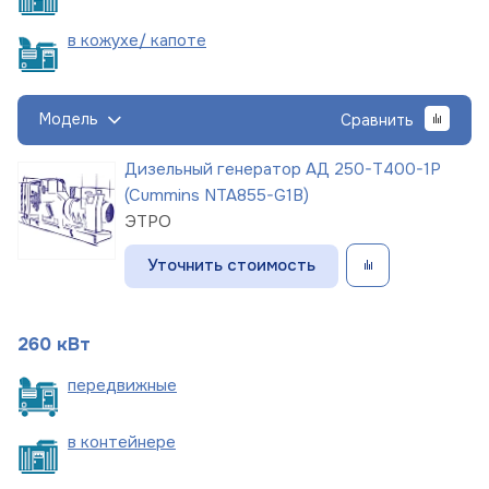
в кожухе/
капоте
Модель
Сравнить
Дизельный генератор АД 250-Т400-1Р
(Cummins NTA855-G1B)
ЭТРО
Уточнить стоимость
260 кВт
пере
движные
в
контейнере