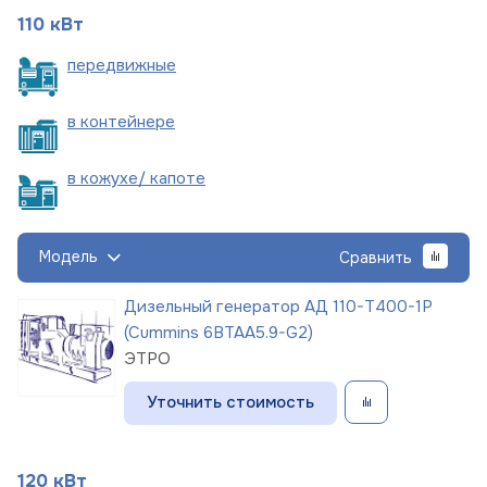
110 кВт
пере
движные
в
контейнере
в кожухе/
капоте
Модель
Сравнить
Дизельный генератор АД 110-Т400-1Р
(Cummins 6BTAA5.9-G2)
ЭТРО
Уточнить стоимость
120 кВт