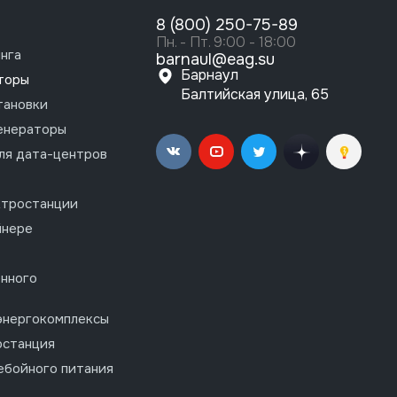
8 (800) 250-75-89
Пн. - Пт. 9:00 - 18:00
нга
barnaul@eag.su
Барнаул
торы
Балтийская улица, 65
тановки
енераторы
ля дата-центров
ктростанции
йнере
нного
энергокомплексы
останция
ебойного питания