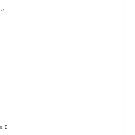
ых
е. В