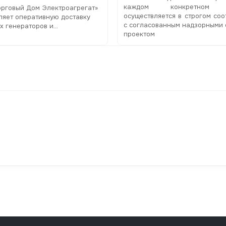
каждом конкретном о
орговый Дом Электроагрегат»
осуществляется в строгом соо
ляет оперативную доставку
с согласованным надзорными
х генераторов и
проектом
танций на объект заказчика