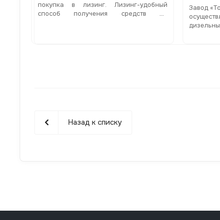
покупка в лизинг. Лизинг-удобный
Завод «Т
способ получения средств на
осуществ
приобретение дизельных генераторов,
дизельны
совмещенный с оптимизацией
электрос
налогообложения
Назад к списку