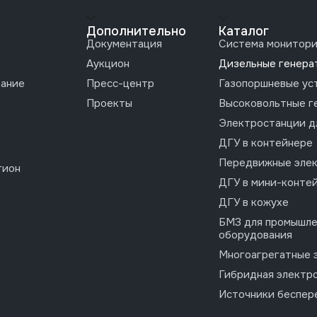
Дополнительно
Каталог
Документация
Система монитори
Аукцион
Дизельные генера
вание
Пресс-центр
Газопоршневые ус
Проекты
Высоковольтные г
Электростанции д
ДГУ в контейнере
Передвижные эле
гион
ДГУ в мини-конте
ДГУ в кожухе
БМЗ для промышле
оборудования
Многоагрегатные 
Гибридная электр
Источники беспер